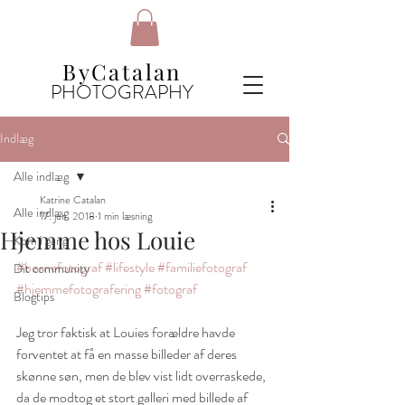
ByCatalan
PHOTOGRAPHY
Indlæg
Alle indlæg
Katrine Catalan
Alle indlæg
17. jun. 2018
1 min læsning
Hjemme hos Louie
Kom i gang
#børnefotograf
#lifestyle
#familiefotograf
Dit community
#hjemmefotografering
#fotograf
Blogtips
Jeg tror faktisk at Louies forældre havde 
forventet at få en masse billeder af deres 
skønne søn, men de blev vist lidt overraskede, 
da de modtog et stort galleri med billede af 